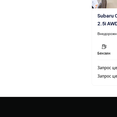
Subaru 
2.5i AW
Внедорожн
Бензин
Запрос ц
Запрос ц